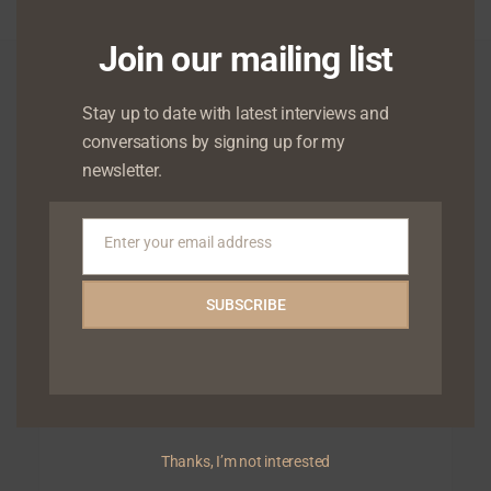
Join our mailing list
0 Comments
Stay up to date with latest interviews and
conversations by signing up for my
newsletter.
Leave a reply
Enter your email address
Email
Your email address will not be published.
Required fields are marked
*
SUBSCRIBE
Thanks, I’m not interested